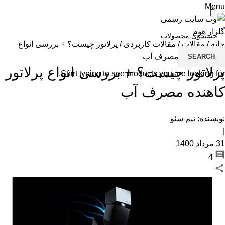
Menu
خانه
/
مقالات
/
مقالات کاربردی
/
پرلاتور چیست؟ + بررسی انواع
پرلاتور کاهنده مصرف آب
SEARCH
شی
پرلاتور چیست؟ + بررسی انواع پرلاتور
Start typing to see products you are looking for.
شی
کاهنده مصرف آب
فل
صف
نویسنده:
تیم سئو
وا
|
31 مرداد 1400
کا
4
دو
لو