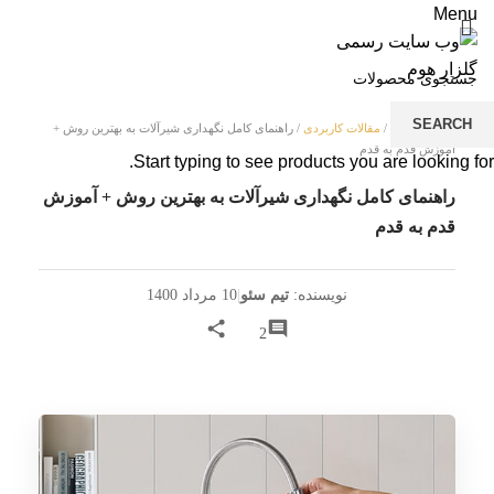
Menu
SEARCH
خانه
/
مقالات
/
مقالات کاربردی
/
راهنمای کامل نگهداری شیرآلات به بهترین روش +
شی
آموزش قدم به قدم
Start typing to see products you are looking for.
شی
راهنمای کامل نگهداری شیرآلات به بهترین روش + آموزش
فل
قدم به قدم
صف
وا
نویسنده:
تیم سئو
|
10 مرداد 1400
کا
2
دو
لو