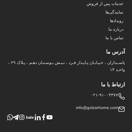
خدمات پس از فروش
نمایندگی‌ها
رویدادها
درباره ما
تماس با ما
آدرس ما
پاســداران ، خـیـابـان پـایـدار فـرد ، نـبـش بـوسـتـان دهـم ، پـلاک ۲۹ ،
واحـد ۱۴
ارتباط با ما
۰۲۱-۹۱۰۰۳۳۷۷
info@golzarhome.com
bale