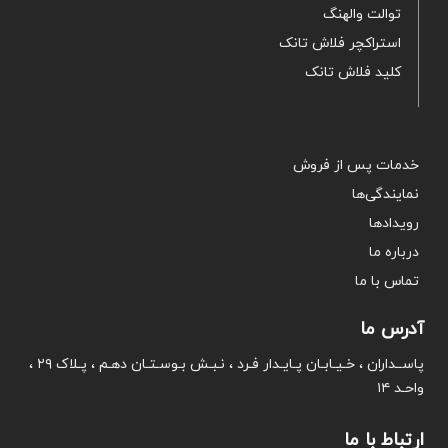
توالت والهنگ
استراکچر فلاش تانک
کلید فلاش تانک
خدمات پس از فروش
نمایندگی‌ها
رویدادها
درباره ما
تماس با ما
آدرس ما
پاســداران ، خـیـابـان پـایـدار فـرد ، نـبـش بـوسـتـان دهـم ، پـلاک ۲۹ ،
واحـد ۱۴
ارتباط با ما