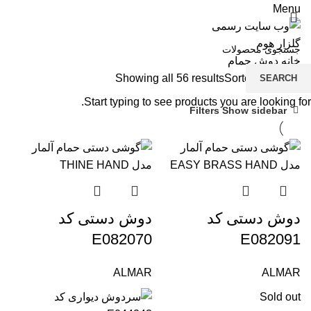
Menu
خانه
دوش حمام
Showing all 56 results
Sorted by latest
SEARCH
شی
Start typing to see products you are looking for.
شی
Filters
Show sidebar
فل
صف
وا
کا
دوش دستی کد
دوش دستی کد
دو
E082070
E082091
لو
ALMAR
ALMAR
Sold out