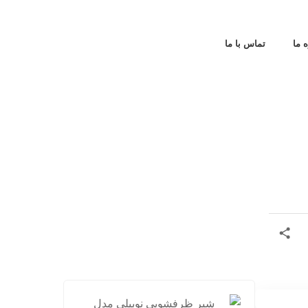
ه ما
تماس با ما
شی
شی
فل
صف
وا
کا
دو
لو