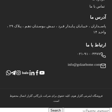
تماس با ما
آدرس ما
پاســداران ، خـیـابـان پـایـدار فـرد ، نـبـش بـوسـتـان دهـم ، پـلاک ۲۹ ،
واحـد ۱۴
ارتباط با ما
۰۲۱-۹۱۰۰۳۳۷۷
info@golzarhome.com
bale
فروشگاه اینترنتی گلزار هوم، کلیه حقوق برای شرکت بازرگانی گلزار اتصال محفوظ
است.
Search