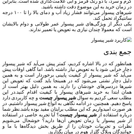
گرم و سرد، با دو رنگ قرمز و آبی علامت‌گذاری شده است. بنابراین
در زمان خرید به این موضوع دقت داشته باشید.
شیرهای پیسوار می‌توانند فشار زیاد آب و دمای بالا را تا ۱۰۰ درجه
سانتیگراد تحمل کند.
یکی دیگر از ویژگی‌های شیر پیسوار عمر طولانی و دوام بالایشان
است که معمولا چندان نیازی به تعویض یا تعمیر ندارند.
جمع‌ بندی
همانطور که در بالا اشاره کردیم، کمتر پیش می‌آید که شیر پیسوار
دچار خرابی شود یا به تعویض نیاز داشته باشد. اما گاهی اوقات پیش
می‌آید که شیر پیسوار از کیفیت پایینی برخوردار است و به همین
دلیل دچار نشتی می‌شود که در همینجا باید گفت که تعویض این
شیرها دردسرهای خودشان را دارند. به همین دلیل بهتر است از
همان ابتدا به خرید شیرهای پیسوار با کیفیت اقدام کنید.در این
مطلب سعی کردیم به سوال
شیر پیسوار چیست
و چه کاربردی دارد
پاسخ دهیم. همچنین، در ادامه نگاهی به انواع شیر پیسوار داشتیم. در
هر صورت امیدواریم که این مطلب برایتان مفید بوده باشد.نظر شما
درباره استفاده از
شیر پیسوار چیست
؟ آیا تجربه خاصی در استفاده
از شیر پیسوار یا زمان تعویض آن‌ها دارید؟ خوشحال می‌شویم
نظرات و تجربیات خودتان را از طریق بخش دیدگاه‌ها با ما و
خوانندگان وبلاگ گلزار هوم در میان بگذارید.