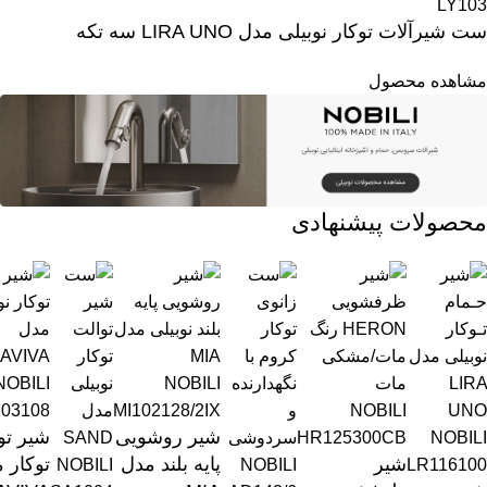
LY103
ست شیرآلات توکار نوبیلی مدل LIRA UNO سه تکه
مشاهده محصول
محصولات پیشنهادی
NOBILI
NOBILI
03108
MI102128/2IX
NOBILI
شیر روشویی
شیر تو
HR125300CB
NOBILI
شیر
پایه بلند مدل
توکار 
NOBILI
NOBILI
LR116100