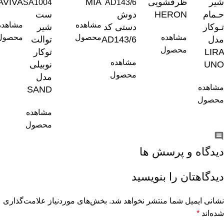
شیر
ظرفشویی
MIA
AVIVA
SA1004
AD143/6
حـمام
HERON
دوش
ست
مشاهده
مشاهده
تـوکار
دستی کد
شیر
مشاهده
محصول
محصول
مدل
AD143/6
توالت
محصول
LIRA
توکار
مشاهده
UNO
نوبیلی
محصول
مدل
مشاهده
SAND
محصول
مشاهده
محصول
دیدگاه و پرسش ها
دیدگاهتان را بنویسید
نشانی ایمیل شما منتشر نخواهد شد.
بخش‌های موردنیاز علامت‌گذاری
شده‌اند
*