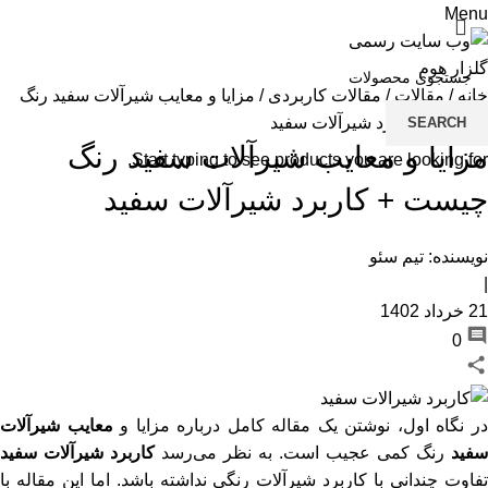
Menu
خانه
/
مقالات
/
مقالات کاربردی
/
مزایا و معایب شیرآلات سفید رنگ
چیست + کاربرد شیرآلات سفید
SEARCH
شی
مزایا و معایب شیرآلات سفید رنگ
Start typing to see products you are looking for.
شی
چیست + کاربرد شیرآلات سفید
فل
صف
نویسنده:
تیم سئو
وا
|
21 خرداد 1402
کا
0
دو
لو
ر نگاه اول، نوشتن یک مقاله کامل درباره مزایا و
معایب شیرآلات
سفید
رنگ کمی عجیب است. به نظر می‌رسد
کاربرد شیرآلات سفید
تفاوت چندانی با کاربرد شیرآلات رنگی نداشته باشد. اما این مقاله با