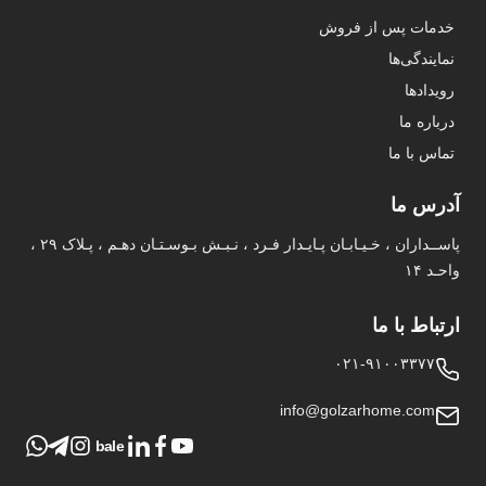
خدمات پس از فروش
نمایندگی‌ها
رویدادها
درباره ما
تماس با ما
آدرس ما
پاســداران ، خـیـابـان پـایـدار فـرد ، نـبـش بـوسـتـان دهـم ، پـلاک ۲۹ ،
واحـد ۱۴
ارتباط با ما
۰۲۱-۹۱۰۰۳۳۷۷
info@golzarhome.com
bale