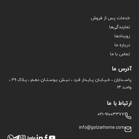
خدمات پس از فروش
نمایندگی‌ها
رویدادها
درباره ما
تماس با ما
آدرس ما
پاســداران ، خـیـابـان پـایـدار فـرد ، نـبـش بـوسـتـان دهـم ، پـلاک ۲۹ ،
واحـد ۱۴
ارتباط با ما
۰۲۱-۹۱۰۰۳۳۷۷
info@golzarhome.com
bale