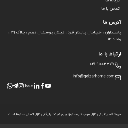
درباره ما
تماس با ما
آدرس ما
پاســداران ، خـیـابـان پـایـدار فـرد ، نـبـش بـوسـتـان دهـم ، پـلاک ۲۹ ،
واحـد ۱۴
ارتباط با ما
۰۲۱-۹۱۰۰۳۳۷۷
info@golzarhome.com
bale
فروشگاه اینترنتی گلزار هوم، کلیه حقوق برای شرکت بازرگانی گلزار اتصال محفوظ است.