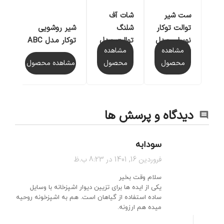
شات آف
ست شیر
س
شلنگ
شیر روشویی
توالت توکار
شی
توالت مدل
توکار مدل ABC
نوبیلی مدل
نو
مشاهده
مشاهده
AD146/51
D
SEVEN
محصول
مشاهده محصول
محصول
دیدگاه و پرسش ها
سودابه
فروردین 16, 1401 در 8:23 ب.ظ
سلام وقت بخیر
یکی از ایده ها برای تزیین دیوار اشپزخانه با وسایل
ساده استفاده از گیاهان است. هم به اشپزخونه روحیه
میده هم ارزونه.