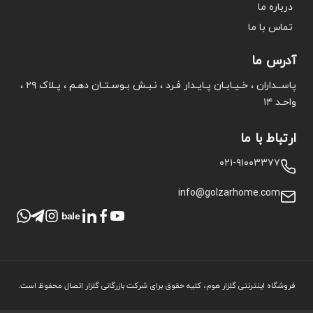
درباره ما
تماس با ما
آدرس ما
پاســداران ، خـیـابـان پـایـدار فـرد ، نـبـش بـوسـتـان دهـم ، پـلاک ۲۹ ،
واحـد ۱۴
ارتباط با ما
۰۲۱-۹۱۰۰۳۳۷۷
info@golzarhome.com
bale
فروشگاه اینترنتی گلزار هوم، کلیه حقوق برای شرکت بازرگانی گلزار اتصال محفوظ است.