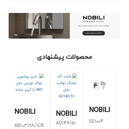
محصولات پیشنهادی
NOBILI
NOBILI
I
NOBILI
SE1004
AD146/51
AB103198/1CR