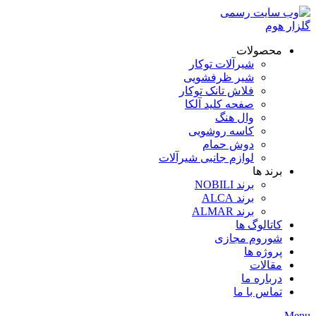
محصولات
شیرآلات توکار
شیر ظرفشویی
فلاش تانک توکار
صفحه کلید آلکا
وال هنگ
کاسه روشویی
دوش حمام
لوازم جانبی شیرآلات
برند ها
برند NOBILI
برند ALCA
برند ALMAR
کاتالوگ ها
شوروم مجازی
پروژه ها
مقالات
درباره ما
تماس با ما
Menu