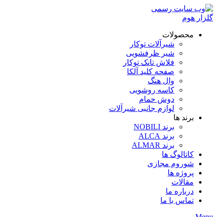
محصولات
شیرآلات توکار
شیر ظرفشویی
فلاش تانک توکار
صفحه کلید آلکا
وال هنگ
کاسه روشویی
دوش حمام
لوازم جانبی شیرآلات
برند ها
برند NOBILI
برند ALCA
برند ALMAR
کاتالوگ ها
شوروم مجازی
پروژه ها
مقالات
درباره ما
تماس با ما
Menu