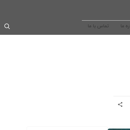
ره ما
تماس با ما