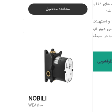
 های غذا و
مشاهده محصول
 شد.
 و استهلاک
تی عبور آب
ب در سینک
NOBILI
WE81100