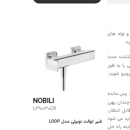
لوله های
د:
 گذشت مدت
را به طور
وبرو شوید.
 پس مانده
NOBILI
 چندان پهن
LP90130CR
بل انتظار،
ید می شود
شیر توالت نوبیلی مدل LOOP
بته راه حل