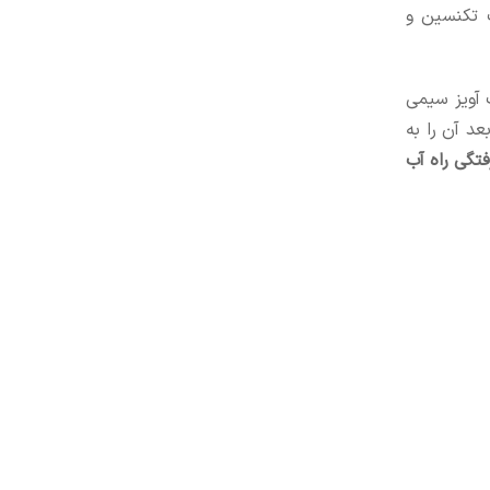
 تکنسین و
 آویز سیمی
د آن را به
فتگی راه آب