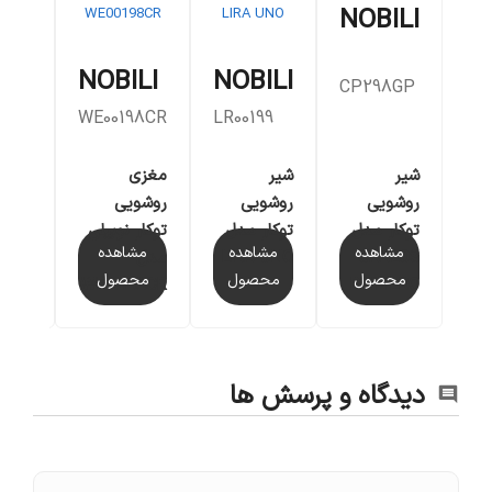
NOBILI
ILI
NOBILI
NOBILI
CP298GP
98
WE00198CR
LR00199
شیر
شیر
مغزی
شیر
روشویی
روشویی
روشویی
روشو
توکار مدل
توکار مدل
توکار نوبیلی
توکار
مشاهده
مشاهده
مشاهده
مش
CARLOS
LIRA UNO
مدل
NOBI
محصول
محصول
محصول
مح
WE00198CR
PRIMERO
دیدگاه و پرسش ها