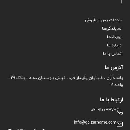
خدمات پس از فروش
نمایندگی‌ها
رویدادها
درباره ما
تماس با ما
آدرس ما
پاســداران ، خـیـابـان پـایـدار فـرد ، نـبـش بـوسـتـان دهـم ، پـلاک ۲۹ ،
واحـد ۱۴
ارتباط با ما
۰۲۱-۹۱۰۰۳۳۷۷
info@golzarhome.com