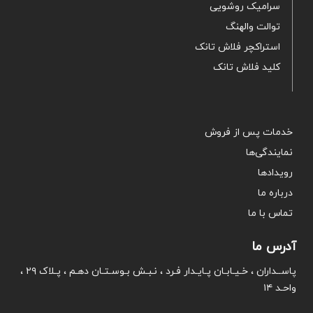
سرامیک روشویی
توالت والهنگ
استراکچر فلاش تانک
کلید فلاش تانک
خدمات پس از فروش
نمایندگی‌ها
رویدادها
درباره ما
تماس با ما
آدرس ما
پاســداران ، خـیـابـان پـایـدار فـرد ، نـبـش بـوسـتـان دهـم ، پـلاک ۲۹ ،
واحـد ۱۴