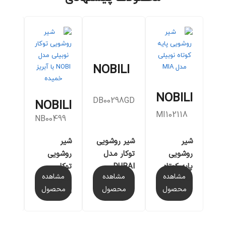
NOBILI
ILI
NOBILI
DB00298GD
NOBILI
I
MI102118
8/4
NB00499
شیر
شیر روشویی
شیر
بازوی
روشویی
توکار مدل
روشویی
دیوا
پایه کوتاه
DUBAI
توکار
38/4
مشاهده
مشاهده
مشاهده
مش
مدل MIA
خمیده
محصول
محصول
محصول
مح
مدل NOBI