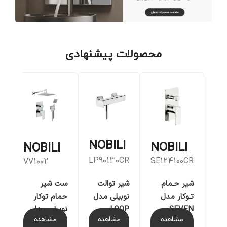
محصولات پیشنهادی
NOBILI
NOBILI
NOBILI
LP90130CR
SE124100CR
7
VV1002
شیر حـمام
شیر توالت
ش
ست شیر
تـوکار مدل
نوبیلی مدل
پ
حمام توکار
SEVEN
LOOP
م
نوبیلی مدل
مشاهده
مشاهده
مشاهده
I
ACQUAVIVA-