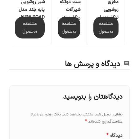
مغزی
شیر روشویی
ست دوتکه
روشویی
ش
پایه بلند مدل
شیرآلات
توکار نوبیلی
NEW ROAD
روکار برنز
مشاهده
مشاهده
مشاهده
مدل
ر
نوبیلی مدل
محصول
م
محصول
محصول
WE00198CR
SOFI
دیدگاه و پرسش ها
دیدگاهتان را بنویسید
نشانی ایمیل شما منتشر نخواهد شد.
بخش‌های موردنیاز
*
علامت‌گذاری شده‌اند
*
دیدگاه