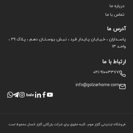
درباره ما
تماس با ما
آدرس ما
پاســداران ، خـیـابـان پـایـدار فـرد ، نـبـش بـوسـتـان دهـم ، پـلاک ۲۹ ،
واحـد ۱۴
ارتباط با ما
۰۲۱-۹۱۰۰۳۳۷۷
info@golzarhome.com
bale
فروشگاه اینترنتی گلزار هوم، کلیه حقوق برای شرکت بازرگانی گلزار اتصال محفوظ است.