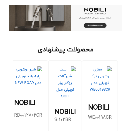
محصولات پیشنهادی
NOBILI
NOBILI
NOBILI
RD00128/2CR
WE00198CR
SI102BR
M