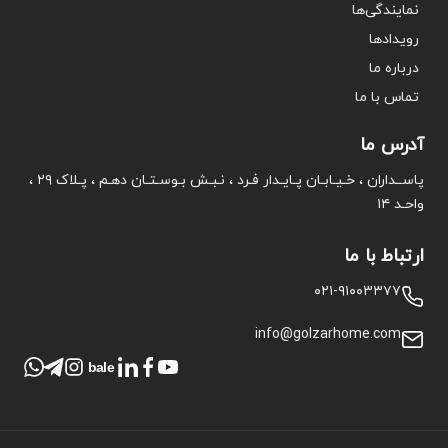
نمایندگی‌ها
رویدادها
درباره ما
تماس با ما
آدرس ما
پاســداران ، خـیـابـان پـایـدار فـرد ، نـبـش بـوسـتـان دهـم ، پـلاک ۲۹ ،
واحـد ۱۴
ارتباط با ما
۰۲۱-۹۱۰۰۳۳۷۷
info@golzarhome.com
bale