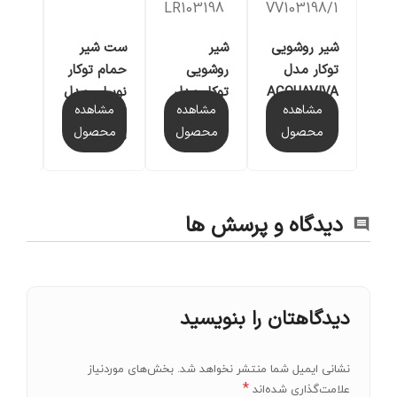
0
LR103198
VV103198/1
شیر روشویی
شیر
ست شیر
ست
توکار مدل
روشویی
حمام توکار
شیرآل
ACQUAVIVA
توکار مدل
نوبیلی مدل
توکار
مشاهده
مشاهده
مشاهده
مش
LIRA UNO
SEVEN
با مت
محصول
محصول
محصول
مح
دیواری
مدل OBI
دیدگاه و پرسش ها
دیدگاهتان را بنویسید
نشانی ایمیل شما منتشر نخواهد شد.
بخش‌های موردنیاز
*
علامت‌گذاری شده‌اند