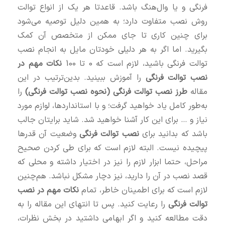
فرنگی و یا وال‌هنگ باشد. قاعدتا هر یک از انواع توالت
روش نصب متفاوت دارد؛ به همین دلیل توصیه می‌شود
برای چنین کاری تا جای ممکن از متخصص آن کمک
بگیرید. اما اگر به هر دلیلی خودتان مایل به انجام نصب
توالت فرنگی باشید، لازم است که 0 تا 100
نکات مهم در
نصب توالت فرنگی
را آموزش ببینید. بدین‌ترتیب در این
مقاله
طرز نصب توالت فرنگی (
نحوه نصب توالت فرنگی)
را
به‌طور کامل یاد خواهید گرفت؛ و با استانداردها، لوازم مورد
نیاز و … برای این کار آشنا خواهید شد. شاید برایتان جالب
باشد که بدانید برای
نصب توالت فرنگی
وضعیت آن قدرها
پیچیده نیست. البته لازم است که برای طی کردن صحیح
مراحل، حتما ابزار لازم را نیز در اختیار داشته و محلی که
قصد نصب در آن را دارید، نیز دچار مشکل نباشد. هم‌چنین
لازم است که برای اطمینان خاطر، تمام
نکات مهم در نصب
توالت فرنگی
را رعایت کنید. پس تا انتهای این مقاله را به
دقت مطالعه کنید و اگر ابهامی داشتید در بخش نظرات،