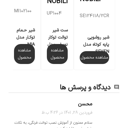
NOBILI
P
MI102100
UP1004
SE124118/2CR
ست شیر
شیر حـمام
ع
شیر روشویی
توالت توکار
توکـار مدل
یو
پایه کوتاه مدل
نوبیلی مدل
0
MIA
مشاهده
مشاهده
UP
SEVEN
مشاهده محصول
محصول
محصول
دیدگاه و پرسش ها
محسن
فروردین 28, 1401 در 4:26 ب.ظ
سلام ممنون از آموزش نصب توالت فرنگی، به نکات