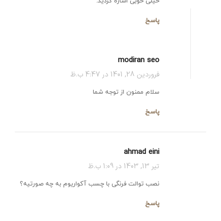
خیلی خوبی اشاره کردید.
پاسخ
modiran seo
فروردین 28, 1401 در 4:47 ب.ظ
سلام ممنون از توجه شما
پاسخ
ahmad eini
تیر 13, 1403 در 1:09 ب.ظ
نصب توالت فرنگی با چسب آکواریوم به چه صورتیه؟
پاسخ