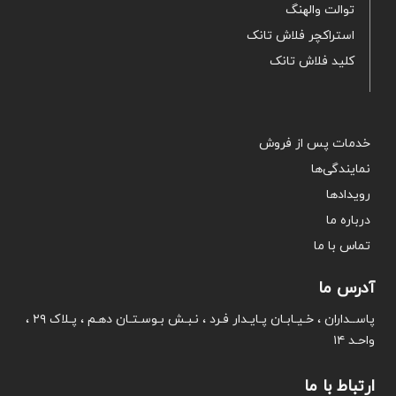
توالت والهنگ
استراکچر فلاش تانک
کلید فلاش تانک
خدمات پس از فروش
نمایندگی‌ها
رویدادها
درباره ما
تماس با ما
آدرس ما
پاســداران ، خـیـابـان پـایـدار فـرد ، نـبـش بـوسـتـان دهـم ، پـلاک ۲۹ ،
واحـد ۱۴
ارتباط با ما