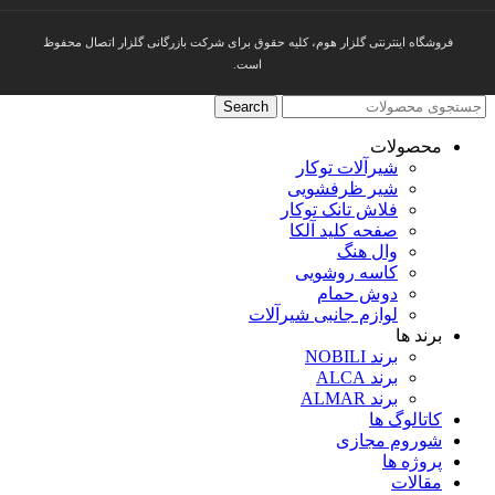
فروشگاه اینترنتی گلزار هوم، کلیه حقوق برای شرکت بازرگانی گلزار اتصال محفوظ
است.
Search
محصولات
شیرآلات توکار
شیر ظرفشویی
فلاش تانک توکار
صفحه کلید آلکا
وال هنگ
کاسه روشویی
دوش حمام
لوازم جانبی شیرآلات
برند ها
برند NOBILI
برند ALCA
برند ALMAR
کاتالوگ ها
شوروم مجازی
پروژه ها
مقالات