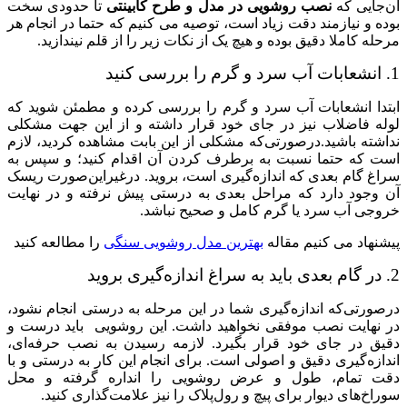
آن‌جایی که
نصب روشویی در مدل و طرح کابینتی
تا حدودی سخت
بوده و نیازمند دقت زیاد است، توصیه می کنیم که حتما در انجام هر
مرحله کاملا دقیق بوده و هیچ یک از نکات زیر را از قلم نیندازید.
1. انشعابات آب سرد و گرم را بررسی کنید
ابتدا انشعابات آب سرد و گرم را بررسی کرده و مطمئن شوید که
لوله فاضلاب نیز در جای خود قرار داشته و از این جهت مشکلی
نداشته باشید.درصورتی‌که مشکلی از این بابت مشاهده کردید، لازم
است که حتما نسبت به برطرف کردن آن اقدام کنید؛ و سپس به
سراغ گام بعدی که اندازه‌گیری است، بروید. درغیراین‌صورت ریسک
آن وجود دارد که مراحل بعدی به درستی پیش نرفته و در نهایت
خروجی آب سرد یا گرم کامل و صحیح نباشد.
پیشنهاد می ‌کنیم مقاله
بهترین مدل روشویی سنگی
را مطالعه کنید
2. در گام بعدی باید به سراغ اندازه‌گیری بروید
درصورتی‌که اندازه‌گیری شما در این مرحله به درستی انجام نشود،
در نهایت نصب موفقی نخواهید داشت. این روشویی باید درست و
دقیق در جای خود قرار بگیرد. لازمه رسیدن به نصب حرفه‌ای،
اندازه‌گیری دقیق و اصولی است. برای انجام این کار به درستی و با
دقت تمام، طول و عرض روشویی را انداره گرفته و محل
سوراخ‌های دیوار برای پیچ و رول‌پلاک را نیز علامت‌گذاری کنید.