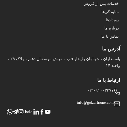
خدمات پس از فروش
نمایندگی‌ها
رویدادها
درباره ما
تماس با ما
آدرس ما
پاســداران ، خـیـابـان پـایـدار فـرد ، نـبـش بـوسـتـان دهـم ، پـلاک ۲۹ ،
واحـد ۱۴
ارتباط با ما
۰۲۱-۹۱۰۰۳۳۷۷
info@golzarhome.com
bale