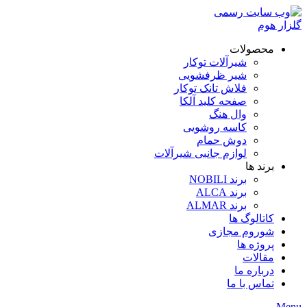
محصولات
شیرآلات توکار
شیر ظرفشویی
فلاش تانک توکار
صفحه کلید آلکا
وال هنگ
کاسه روشویی
دوش حمام
لوازم جانبی شیرآلات
برند ها
برند NOBILI
برند ALCA
برند ALMAR
کاتالوگ ها
شوروم مجازی
پروژه ها
مقالات
درباره ما
تماس با ما
Menu