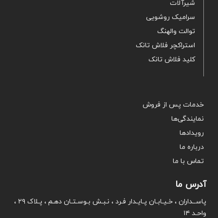
شیرآلات
سرامیک روشویی
توالت والهنگ
استراکچر فلاش تانک
کلید فلاش تانک
خدمات پس از فروش
نمایندگی‌ها
رویدادها
درباره ما
تماس با ما
آدرس ما
پاســداران ، خـیـابـان پـایـدار فـرد ، نـبـش بـوسـتـان دهـم ، پـلاک ۲۹ ،
واحـد ۱۴