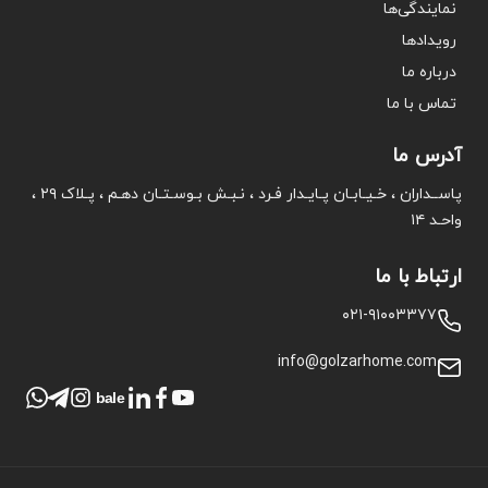
نمایندگی‌ها
رویدادها
درباره ما
تماس با ما
آدرس ما
پاســداران ، خـیـابـان پـایـدار فـرد ، نـبـش بـوسـتـان دهـم ، پـلاک ۲۹ ،
واحـد ۱۴
ارتباط با ما
۰۲۱-۹۱۰۰۳۳۷۷
info@golzarhome.com
bale