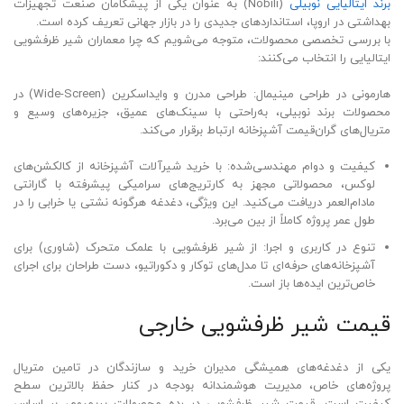
برند ایتالیایی نوبیلی
(Nobili) به عنوان یکی از پیشگامان صنعت تجهیزات
بهداشتی در اروپا، استانداردهای جدیدی را در بازار جهانی تعریف کرده است.
با بررسی تخصصی محصولات، متوجه می‌شویم که چرا معماران شیر ظرفشویی
ایتالیایی را انتخاب می‌کنند:
هارمونی در طراحی مینیمال: طراحی مدرن و وایداسکرین (Wide-Screen) در
محصولات برند نوبیلی، به‌راحتی با سینک‌های عمیق، جزیره‌های وسیع و
متریال‌های گران‌قیمت آشپزخانه ارتباط برقرار می‌کند.
کیفیت و دوام مهندسی‌شده: با خرید شیرآلات آشپزخانه از کالکشن‌های
لوکس، محصولاتی مجهز به کارتریج‌های سرامیکی پیشرفته با گارانتی
مادام‌العمر دریافت می‌کنید. این ویژگی، دغدغه هرگونه نشتی یا خرابی را در
طول عمر پروژه کاملاً از بین می‌برد.
تنوع در کاربری و اجرا: از شیر ظرفشویی با علمک متحرک (شاوری) برای
آشپزخانه‌های حرفه‌ای تا مدل‌های توکار و دکوراتیو، دست طراحان برای اجرای
خاص‌ترین ایده‌ها باز است.
قیمت شیر ظرفشویی خارجی
یکی از دغدغه‌های همیشگی مدیران خرید و سازندگان در تامین متریال
پروژه‌های خاص، مدیریت هوشمندانه بودجه در کنار حفظ بالاترین سطح
کیفیت است. قیمت شیر ظرفشویی در رده محصولات پریمیوم، بر اساس