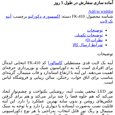
آماده سازی سفارش در طول 5 روز
Add to wishlist
شناسه محصول:
FK-410
دسته:
اکسسوری دکوراتیو
برچسب:
آینه
بک لایت
توضیحات
توضیحات تکمیلی
نظرات (0)
شرایط ارسال کالا
توضیحات
آینه بک لایت قدی مستطیلی
کاسالورا
کد FK-410 انتخابی ایده‌آل
برای افرادی است که به دکوراسیون شیک و نورپردازی حرفه‌ای
اهمیت می‌دهند. این آینه با ارتفاع استاندارد و قاب مینیمال، گزینه‌ای
مناسب برای اتاق خواب، رختکن، سالن زیبایی و فروشگاه لباس
است.
نور LED مخفی پشت آینه، روشنایی یکنواخت و چشم‌نواز ایجاد
می‌کند که هم جلوه فضا را چند برابر می‌کند و هم برای گرفتن
عکس‌های روشن و بدون سایه بهترین عملکرد را دارد. این آینه
قابلیت نصب به‌صورت ایستاده یا دیواری را دارد و با توجه به سبک
مینیمال و رنگ نور قابل انتخاب، به‌راحتی با هر نوع دکوراسیونی