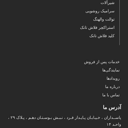
شیرآلات
سرامیک روشویی
توالت والهنگ
استراکچر فلاش تانک
کلید فلاش تانک
خدمات پس از فروش
نمایندگی‌ها
رویدادها
درباره ما
تماس با ما
آدرس ما
پاســداران ، خـیـابـان پـایـدار فـرد ، نـبـش بـوسـتـان دهـم ، پـلاک ۲۹ ،
واحـد ۱۴