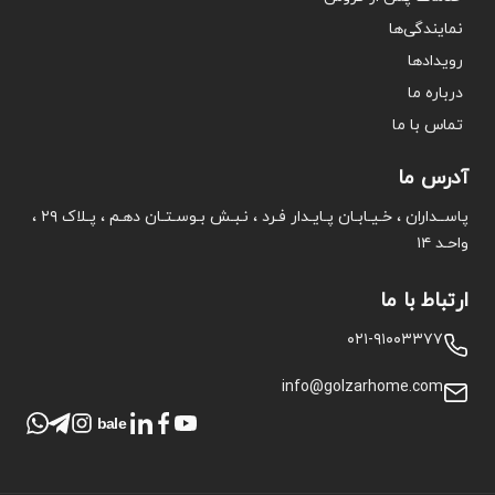
نمایندگی‌ها
رویدادها
درباره ما
تماس با ما
آدرس ما
پاســداران ، خـیـابـان پـایـدار فـرد ، نـبـش بـوسـتـان دهـم ، پـلاک ۲۹ ،
واحـد ۱۴
ارتباط با ما
۰۲۱-۹۱۰۰۳۳۷۷
info@golzarhome.com
bale