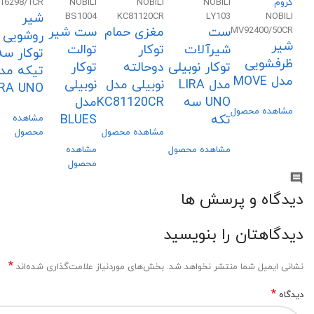
16298/1CR
NOBILI
NOBILI
NOBILI
شیر
BS1004
KC81120CR
LY103
NOBILI
ست
مغزی حمام
ست شیر
MV92400/50CR
روشویی
شیر
شیرآلات
توکار
توالت
توکار سه
ظرفشویی
توکار نوبیلی
دوحالته
توکار
تیکه مد
مدل MOVE
مدل LIRA
نوبیلی مدل
نوبیلی
IRA UNO
UNO سه
KC81120CR
مدل
مشاهده محصول
تکه
BLUES
مشاهده
مشاهده محصول
محصول
مشاهده محصول
مشاهده
محصول
دیدگاه و پرسش ها
دیدگاهتان را بنویسید
*
نشانی ایمیل شما منتشر نخواهد شد.
بخش‌های موردنیاز علامت‌گذاری شده‌اند
*
دیدگاه