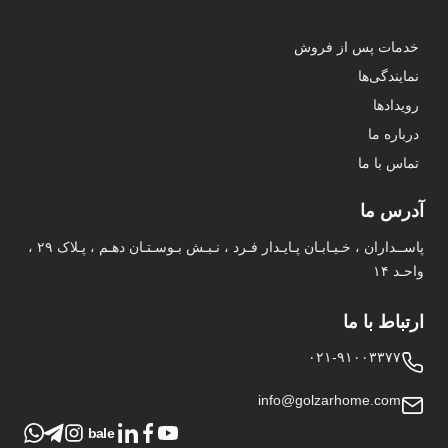
خدمات پس از فروش
نمایندگی‌ها
رویدادها
درباره ما
تماس با ما
آدرس ما
پاســداران ، خـیـابـان پـایـدار فـرد ، نـبـش بـوسـتـان دهـم ، پـلاک ۲۹ ،
واحـد ۱۴
ارتباط با ما
۰۲۱-۹۱۰۰۳۳۷۷
info@golzarhome.com
bale