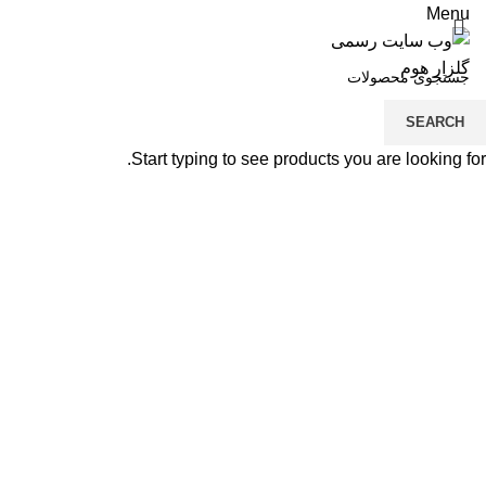
Menu
Sold out
SEARCH
شی
Start typing to see products you are looking for.
شی
فل
صف
وا
کا
دو
لو