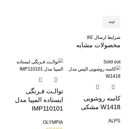
شرایط ارسال کالا
محصولات مشابه
out
Sold out
توالـت فـرنگی
کاسه روشویی
ایستاده المپیا مدل
W1418 مشکی
IMP110101
ALPS
OLYMPIA