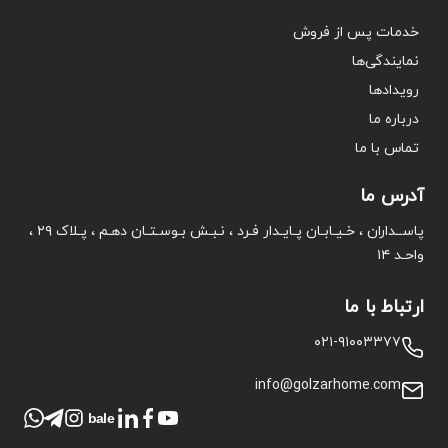
خدمات پس از فروش
نمایندگی‌ها
رویدادها
درباره ما
تماس با ما
آدرس ما
پاســداران ، خـیـابـان پـایـدار فـرد ، نـبـش بـوسـتـان دهـم ، پـلاک ۲۹ ،
واحـد ۱۴
ارتباط با ما
۰۲۱-۹۱۰۰۳۳۷۷
info@golzarhome.com
bale