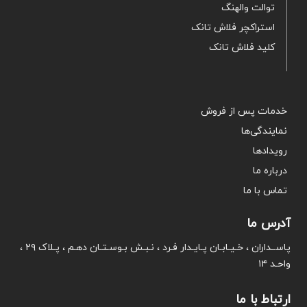
توالت والهنگ
استراکچر فلاش تانک
کلید فلاش تانک
خدمات پس از فروش
نمایندگی‌ها
رویدادها
درباره ما
تماس با ما
آدرس ما
پاســداران ، خـیـابـان پـایـدار فـرد ، نـبـش بـوسـتـان دهـم ، پـلاک ۲۹ ،
واحـد ۱۴
ارتباط با ما