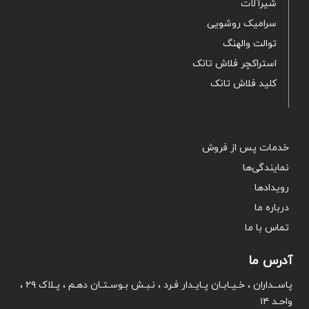
شیرآلات
سرامیک روشویی
توالت والهنگ
استراکچر فلاش تانک
کلید فلاش تانک
خدمات پس از فروش
نمایندگی‌ها
رویدادها
درباره ما
تماس با ما
آدرس ما
پاســداران ، خـیـابـان پـایـدار فـرد ، نـبـش بـوسـتـان دهـم ، پـلاک ۲۹ ،
واحـد ۱۴