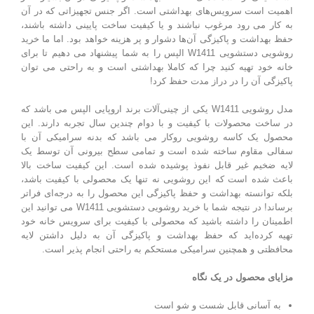
اهمیت است سرویس‌های بهداشتی است. اگر جنس تجهیزاتی که در آن
به کار می رود مرغوب نباشند و یا کیفیت ساخت پایینی داشته باشند،
حفظ بهداشت و پاکیزگی آن‌ها دشوار و پر هزینه خواهد بود. اما ما خرید
روشویی دستشویی W1411 الپس را به شما پیشنهاد می دهیم تا برای
خانه خود تهیه کنید چرا که کاملا بهداشتی است و به راحتی می توان
پاکیزگی آن را در دراز مدت حفظ کرد!
مدل روشویی W1411 یکی از چینی‌آلات برند اروپایی الپس می باشد که
در ساخت محصولات با کیفیت و با دوام چندین سال تجربه دارند. این
محصول یک کاسه روشویی روکار می باشد که بدنه سرامیکی آن با
سفالی مقاوم ساخته شده است و تمامی سطح بیرونی آن توسط یک
لایه ضخیم غیر قابل نفوذ پوشیده شده است. این کیفیت ساخت بالا
باعث شده است که این روشویی نه تنها یک محصولی با کیفیت باشد،
بلکه توانسته بهداشت و حفظ پاکیزگی این محصول را به درجه‌ای فراتر
برساند! در نتیجه شما با خرید روشویی دستشویی W1411 می توانید این
اطمینان را داشته باشید که محصولی با کیفیت برای سرویس خانه خود
تهیه کرده‌اید که حفظ بهداشت و پاکیزگی آن به دلیل داشتن لایه
محافظتی و همچنین سرامیکی مستحکم به راحتی انجام پذیر است.
مزایای محصول در یک نگاه
به آسانی قابل شست و شو است