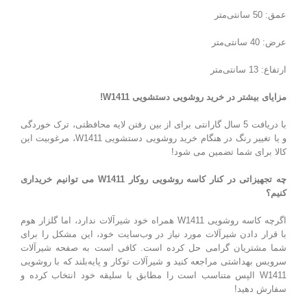
عمق: 50 سانتی‌متر
عرض: 40 سانتی‌متر
ارتفاع: 13 سانتی‌متر
مزایای بیشتر در خرید روشویی دستشویی W1411
!
با دریافت 5 سال گارانتی برای از بین رفتن لایه محافظتی، ترک خوردگی
و یا تغییر رنگ در هنگام خرید روشویی دستشویی W1411، مرغوبیت این
کالا برای شما تضمین می شود!
چه تجهیزاتی در کنار کاسه روشویی روکار W1411
می توانیم خریداری
کنیم؟
اگرچه کاسه روشویی W1411 همراه خود شیرآلات ندارد، اما گلزار هوم
با قرار دادن شیرآلات مورد نیاز در وب‌سایت خود، این مشکل را برای
شما مشتریان گرامی حل کرده است. کافی است به صفحه شیرآلات
سرویس بهداشتی مراجعه کنید و شیرآلات توکار و پایه‌بلند که با روشویی
W1411 الپس متناسب است را مطابق با سلیقه خود انتخاب کرده و
سفارش دهید!