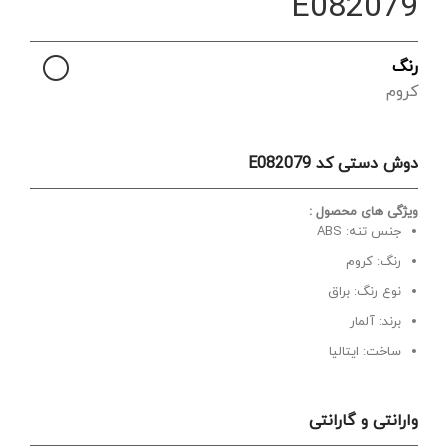
E082079
رنگ
کروم
دوش دستی کد E082079
ویژگی های محصول :
جنس تنه: ABS
رنگ: کروم
نوع رنگ: براق
برند: آلمار
ساخت: ایتالیا
وارانتی و گارانتی