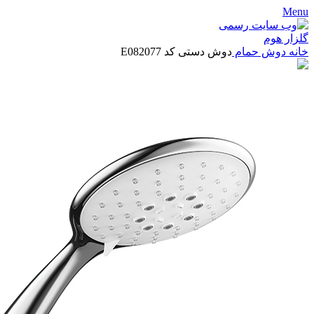
Menu
خانه
دوش حمام
دوش دستی کد E082077