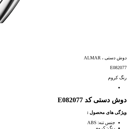
دوش دستی ، ALMAR
E082077
رنگ
کروم
دوش دستی کد E082077
ویژگی های محصول :
جنس تنه: ABS
رنگ: کروم