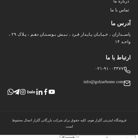
درباره ما
تماس با ما
آدرس ما
پاســداران ، خـیـابـان پـایـدار فـرد ، نـبـش بـوسـتـان دهـم ، پـلاک ۲۹ ،
واحـد ۱۴
ارتباط با ما
۰۲۱-۹۱۰۰۳۳۷۷
info@golzarhome.com
bale
فروشگاه اینترنتی گلزار هوم، کلیه حقوق برای شرکت بازرگانی گلزار اتصال محفوظ
است.