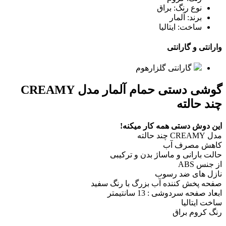
نوع رنگ: براق
برند: آلمار
ساخت: ایتالیا
وارانتی و گارانتی
گارانتی گلزارهوم
گوشی دستی حمام آلمار مدل CREAMY
چند حالته
این دوش دستی همه کار میکنه!
مدل CREAMY چند حالته
کاهش مصرف آب
حالت بارانی و ماساژ بدن و ترکیبی
از جنس ABS
نازل های ضد رسوب
صفحه پخش کننده آب بزرگ با رنگ سفید
ابعاد صفحه سردوشی : 13 سانتیمتر
ساخت ایتالیا
رنگ کروم براق