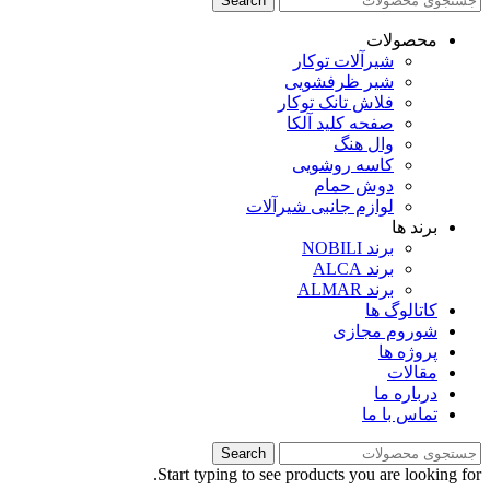
Search
محصولات
شیرآلات توکار
شیر ظرفشویی
فلاش تانک توکار
صفحه کلید آلکا
وال هنگ
کاسه روشویی
دوش حمام
لوازم جانبی شیرآلات
برند ها
برند NOBILI
برند ALCA
برند ALMAR
کاتالوگ ها
شوروم مجازی
پروژه ها
مقالات
درباره ما
تماس با ما
Search
Start typing to see products you are looking for.