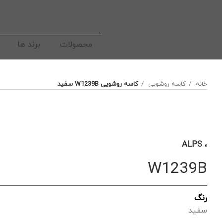
محصولات
برند ها
خانه
کاسه روشویی
کاسه روشویی W1239B سفید
، ALPS
W1239B
رنگ
سفید