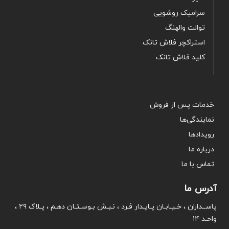
سرامیک روشویی
توالت والهنگ
استراکچر فلاش تانک
کلید فلاش تانک
خدمات پس از فروش
نمایندگی‌ها
رویدادها
درباره ما
تماس با ما
آدرس ما
پاســداران ، خـیـابـان پـایـدار فـرد ، نـبـش بـوسـتـان دهـم ، پـلاک ۲۹ ،
واحـد ۱۴