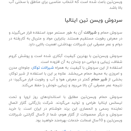
ویسن‌تین باعث شده است که انتخاب مناسبی برای مناطق با سختی آب
بالا باشد.
سردوش ویسن تین ایتالیا
سردوش حمام و
شیرالات
آن به طور مستمر مورد استفاده قرار می‌گیرند و
در معرض رطوبت مستقیم هستند. بنابراین مواد و متریال به کاررفته در
دوام و عمر مصرفی این شیرالات بهداشتی اهمیت بالایی دارد.
سردوش ویسن‌تین با بهترین کیفیت آبکاری شده است و پوشش کروم
شفاف، زیبایی و دوامی دو چندان به آن افزوده است.
استفاده از این سردوش با کیفیت به همراه
شیرالات توکار
، جلوه‌ای مدرن
و امروزی به محیط حمام می‌بخشد. علاوه بر این با استفاده از شیر توکار،
بخشی از
شیر حمام
کمتر در معرض هوا و آب و رطوبت قرار می‌گیرد؛ در
نتیجه عمر مصرفی آن بالا می‌رود و زیبایی خودش را حفظ می‌کند.
سردوش حمام ویسن‌تین مطابق با استانداردهای روز اروپا و تحت
لیسانس ایتالیا طراحی و تولید می‌گردند. شرکت بازرگانی گلزار اتصال
نماینده رسمی و انحصاری این برند خوشنام در ایران است. با خرید
سردوش و دیگر محصولات از گلزار هوم، شما از 5سال گارانتی شیرالات
ویسن‌تین و 10سال ضمانت خدمات بهره‌مند خواهید بود.