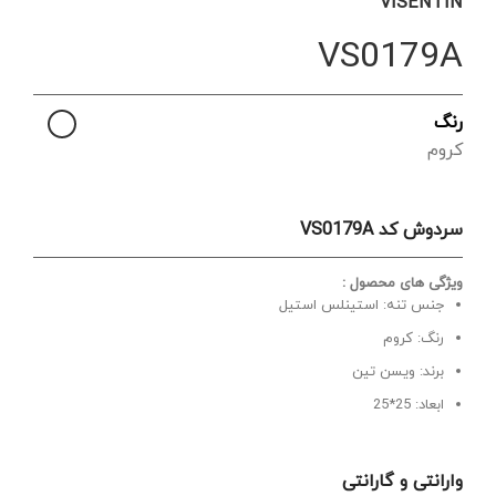
VISENTIN
VS0179A
رنگ
کروم
سردوش کد VS0179A
ویژگی های محصول :
جنس تنه: استینلس استیل
رنگ: کروم
برند: ویسن تین
ابعاد: 25*25
وارانتی و گارانتی