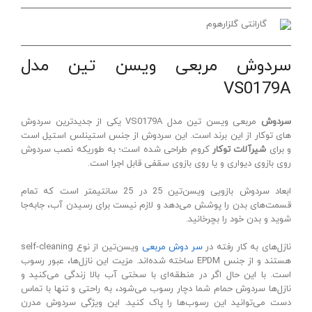
گارانتی گلزارهوم
سردوش مربعی ویسن تین مدل
VS0179A
سردوش
مربعی ویسن تین مدل VS0179A یکی از جدیدترین سردوش
های توکار از این برند است. این سردوش از جنس استینلس استیل است
و برای
شیرآلات توکار
کروم طراحی شده است؛ به طوریکه نصب سردوش
روی بازوی دیواری و یا روی بازوی سقفی قابل اجرا است.
ابعاد سردوش بازویی ویسن‌تین 25 در 25 سانتیمتر است که تمام
قسمت‌های بدن را پوشش می‌دهد و لازم نیست برای رسیدن آب، جابه‌جا
شوید و بدن خود را بچرخانید.
نازل‌های به کار رفته در
سر دوش مربعی
ویسن‌تین از نوع self-cleaning
هستند و از جنس EPDM ساخته شده‌اند. مزیت این نازل‎‌ها، عبور رسوب
است. با این حال اگر در منطقه‌ای با سختی آب بالا زندگی می‌کنید و
نازل‌ها سردوش حمام شما دچار رسوب می‌شود، به راحتی و تنها با تماس
دست می‌توانید این رسوب‌ها را پاک کنید. این ویژگی سردوش مدرن