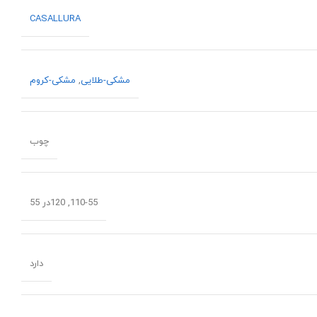
CASALLURA
مشکی-طلایی
,
مشکی-کروم
چوب
110-55, 120در 55
دارد