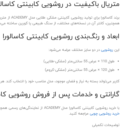
متریال باکیفیت در روشویی کابینتی کاسالورا مدل
همچنین، کانتر آن در نسخه‌های مختلف، از سنگ طبیعی یا کورین ساخته می‌شود. کشوهای آرام‌بند با ریل‌های BLUM اتریش و پوشش داخلی چرمی، این محصول 
ابعاد و رنگ‌بندی روشویی کابینتی کاسالورا مدل MY
این
روشویی
در دو سایز مختلف عرضه می‌شود:
طول 110 × عرض 55 سانتی‌متر (مشکی-طلایی)
طول 120 × عرض 55 سانتی‌متر (مشکی-کروم)
کاربر می‌تواند بسته به نیاز و فضای موجود، مدل مناسب خود را انتخاب کند. هر د
گارانتی و خدمات پس از فروش روشویی کابی
با خرید روشویی کابینتی کاسالورا مدل ACADEMY از نمایندگی‌های رسمی همچون گلزار هوم، از گارانتی معتبر و خدمات پس از فروش بهره‌مند می‌شوید. همچنین اگر قصد دارید دکوری زیبا برای سرویس بهداشتی خود طراحی کنید به صفحه
خرید روشویی چوبی
مراجعه کنید.
توضیحات تکمیلی