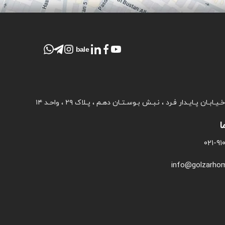
bale
ـابـان پـایـدار فـرد ، نـبـش بـوسـتـان دهـم ، پـلاک ۲۹ ، واحـد ۱۴
ا
۰۲۱-۹
info@golzarho