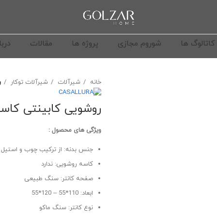
کاتالوگ ها
شوروم مجازی
پروژه ها
مقالات
دربا
خانه
شیرآلات
شیرآلات توکار
ر
روشویی کابینتی کاسالورا م
ویژگی های محصول :
جنس بدنه: از ترکیب چوب و استیل
کاسه روشویی: ندارد
صفحه کانتر: سنگ طبیعی
ابعاد: 110*55 – 120*55
نوع کانتر: سنگ ماکو