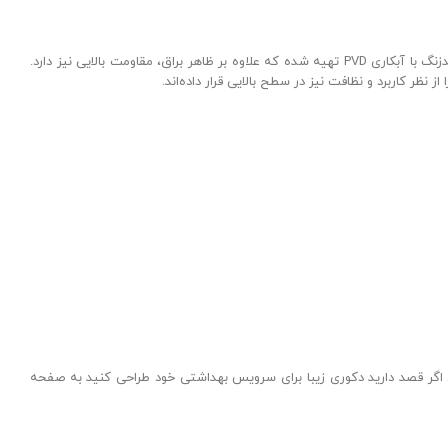
برند کاسالورا برای تولید روشویی کابینتی مشکی طلایی مدل ACADEMY از متریال‌های پیشرفته و لوکس استفاده کرده است. اسکلت این محصول از استیل 304 ضدزنگ با آبکاری PVD تهیه شده که علاوه بر ظاهر براق، مقاومت بالایی نیز دارد.