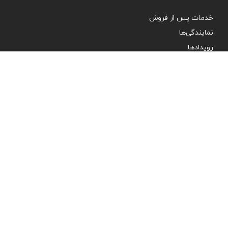
خدمات پس از فروش
نمایندگی‌ها
رویدادها
درباره ما
تماس با ما
آدرس ما
پاســداران ، خـیـابـان پـایـدار فـرد ، نـبـش بـوسـتـان دهـم ، پـلاک ۲۹ ،
واحـد ۱۴
ارتباط با ما
۰۲۱-۹۱۰۰۳۳۷۷
info@golzarhome.com
bale