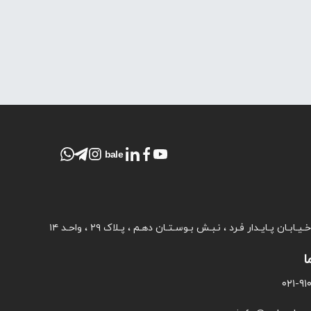
bale
ـابـان پـایـدار فـرد ، نـبـش بـوسـتـان دهـم ، پـلاک ۲۹ ، واحـد ۱۴
ا
۰۲۱-۹