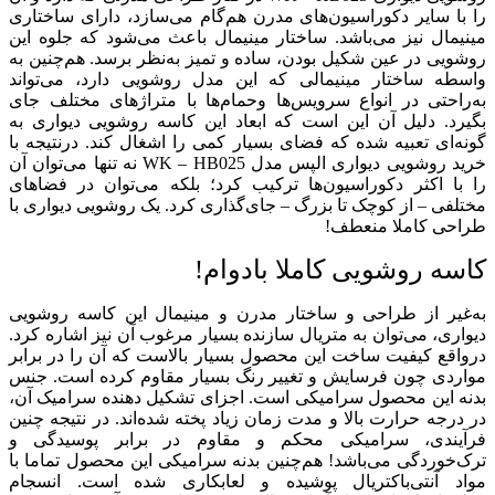
را با سایر دکوراسیون‌های مدرن هم‌گام می‌سازد، دارای ساختاری
مینیمال نیز می‌باشد. ساختار مینیمال باعث می‌شود که جلوه این
روشویی در عین شکیل بودن، ساده و تمیز به‌نظر برسد. هم‌چنین به
واسطه ساختار مینیمالی که این مدل روشویی دارد، می‌تواند
به‌راحتی در انواع سرویس‌ها وحمام‌ها با متراژهای مختلف جای
بگیرد. دلیل آن این است که ابعاد این کاسه روشویی دیواری به
گونه‌ای تعبیه شده که فضای بسیار کمی را اشغال کند. درنتیجه با
خرید روشویی دیواری الپس مدل WK – HB025 نه تنها می‌توان آن
را با اکثر دکوراسیون‌ها ترکیب کرد؛ بلکه می‌توان در فضاهای
مختلفی – از کوچک تا بزرگ – جای‌گذاری کرد. یک روشویی دیواری با
طراحی کاملا منعطف!
کاسه روشویی کاملا بادوام!
به‌غیر از طراحی و ساختار مدرن و مینیمال این کاسه روشویی
دیواری، می‌توان به متریال سازنده بسیار مرغوب آن نیز اشاره کرد.
درواقع کیفیت ساخت این محصول بسیار بالاست که آن را در برابر
مواردی چون فرسایش و تغییر رنگ بسیار مقاوم کرده است. جنس
بدنه این محصول سرامیکی است. اجزای تشکیل دهنده سرامیک آن،
در درجه حرارت بالا و مدت زمان زیاد پخته شده‌اند. در نتیجه چنین
فرآیندی، سرامیکی محکم و مقاوم در برابر پوسیدگی و
ترک‌خوردگی می‌باشد! هم‌چنین بدنه سرامیکی این محصول تماما با
مواد آنتی‌باکتریال پوشیده و لعابکاری شده است. انسجام