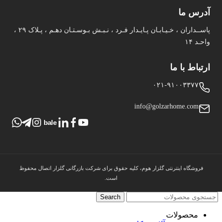
آدرس ما
پاســداران ، خـیـابـان پـایـدار فـرد ، نـبـش بـوسـتـان دهـم ، پـلاک ۲۹ ،
واحـد ۱۴
ارتباط با ما
۰۲۱-۹۱۰۰۳۳۷۷
info@golzarhome.com
bale
فروشگاه اینترنتی گلزار هوم، کلیه حقوق برای شرکت بازرگانی گلزار اتصال محفوظ
است.
Search
محصولات