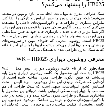
HB025 را پیشنهاد می‌کنیم؟
سبک طراحی مدرن نه تنها باعث ایجاد نمایی تازه و نوین در محیط
می‌شود؛ بلکه می‌تواند درون ما حس آسایش و تازگی را القا کند.
بنابراین بسیاری از طراحی‌ها و دکوراسیون‌های داخلی را مشاهده
می‌کنیم که به سمت الگوی سبکی مدرن یا نئومدرن روی آورده‌اند.
اگر شما نیز برای خانه جدید یا بازسازی خانه خود به چنین سبک‌هایی
روی آورده‌اید، پیشنهاد ما خرید روشویی دیواری الپس مدل WK –
HB025 است. روشویی مدرنی که جلوه‌ای نوین در سرویس‌های
بهداشتی و حمام‌ها ایجاد می‌کند. درنتیجه آن‌ها را با سایر اجزاء خانه
که به سبک مدرن طراحی شده‌اند هماهنگ می‌کند!
معرفی روشویی دیواری WK – HB025
همان‌طور که از نام کاسه روشویی دیواری الپس مدل WK –
HB025 پیداست این محصول یک کاسه روشویی دیواری بدون پایه
می‌باشد که طبق الگوی طراحی مدرن ساخته شده است. از
آن‌جایی که شرکت تولیدی این مدل روشویی – برند الپس – تحت
لیسانس کشور اسپانیاست، بدیهی است که سبک طراحی آن هم
متناسب با چهارچوب سبکی اروپایی باشد. درواقع این محصول با
ساختاری مینیمال و طراحی مدرن ساخته شده و در نتیجه به‌راحتی
با دکوراسیون‌های مدرن و نئومدرن هماهنگ می‌شود. هم‌چنین، این
کاسه روشویی از کیفیت ساخت بالایی برخوردار است؛ که دلیل آن