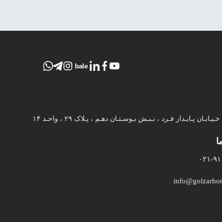
bale
ـابـان پـایـدار فـرد ، نـبـش بـوسـتـان دهـم ، پـلاک ۲۹ ، واحـد ۱۴
ا
۰۲۱-۹۱
info@golzarh