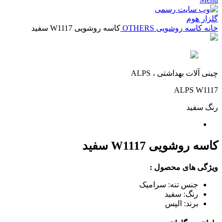
خانه
کاسه روشویی
OTHERS
کاسه روشویی W1117 سفید
چینی آلات بهداشتی ، ALPS
ALPS W1117
رنگ
سفید
کاسه روشویی W1117 سفید
ویژگی های محصول :
جنس تنه: سرامیک
رنگ: سفید
برند: الپس