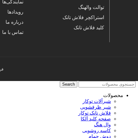
نمایندگی‌ها
توالت والهنگ
رویدادها
استراکچر فلاش تانک
درباره ما
کلید فلاش تانک
تماس با ما
فر
Search
محصولات
شیرآلات توکار
شیر ظرفشویی
فلاش تانک توکار
صفحه کلید آلکا
وال هنگ
کاسه روشویی
دوش حمام