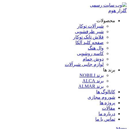
محصولات
شیرآلات توکار
شیر ظرفشویی
فلاش تانک توکار
صفحه کلید آلکا
وال هنگ
کاسه روشویی
دوش حمام
لوازم جانبی شیرآلات
برند ها
برند NOBILI
برند ALCA
برند ALMAR
کاتالوگ ها
شوروم مجازی
پروژه ها
مقالات
درباره ما
تماس با ما
Menu