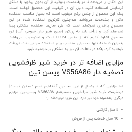
این امکان را می‌دهد تا در بلندمدت بتوانید از آن بدون برخورد با مشکل
فرسایش استفاده کنید. دلیل آن در کیفیت این محصول نهفته است.
بدنه این محصول از جنس برنج مرغوب است که بسیار مناسب استفاده
مکرر و بلندمدت می‌باشد. هم‌چنین کارتریج استفاده شده در این
محصول به‌قدری قدرتمند است که طی سال‌ها استفاده مشکلی پیدا
نخواهند کرد. و درآخر باید به پرلاتور (سری شیر برای خروجی آب) این
محصول اشاره کنیم که از جنس EPDM است و ضدرسوب می‌باشد.
بنابراین شما نه تنها محصولی مناسب برای استفاده طولانی‌مدت دریافت
خواهید کرد، بلکه در نظافت آن نیز به مشکلی برنخواهید خورد.
مزایای اضافه‌ تر در خرید شیر ظرفشویی
تصفیه‌ دار VS56A86 ویسن‌ تین
اما مزایایی که تا به‌حال از این محصول گفته‌ایم تمام داستان نیست!
درحقیقت خرید شیر ظرفشویی تصفیه‌دار VS56A86 ویسن‌تین مزایای
دیگری به‌همراه خود نیز دارد. این مزایا عبارت‌اند از:
5 سال گارانتی
10 سال خدمات پس از فروش