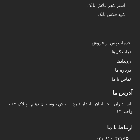
استراکچر فلاش تانک
کلید فلاش تانک
خدمات پس از فروش
نمایندگی‌ها
رویدادها
درباره ما
تماس با ما
آدرس ما
پاســداران ، خـیـابـان پـایـدار فـرد ، نـبـش بـوسـتـان دهـم ، پـلاک ۲۹ ،
واحـد ۱۴
ارتباط با ما
۰۲۱-۹۱۰۰۳۳۷۷