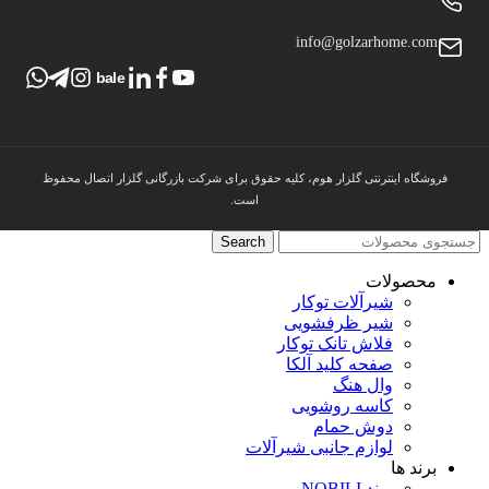
info@golzarhome.com
bale
فروشگاه اینترنتی گلزار هوم، کلیه حقوق برای شرکت بازرگانی گلزار اتصال محفوظ
است.
Search
محصولات
شیرآلات توکار
شیر ظرفشویی
فلاش تانک توکار
صفحه کلید آلکا
وال هنگ
کاسه روشویی
دوش حمام
لوازم جانبی شیرآلات
برند ها
برند NOBILI