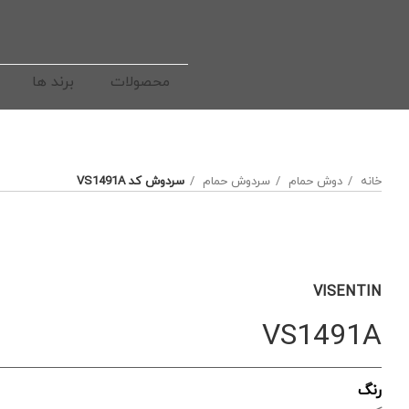
محصولات
برند ها
خانه
دوش حمام
سردوش حمام
سردوش کد VS1491A
VISENTIN
VS1491A
رنگ