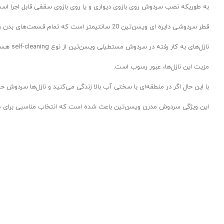
به طوریکه نصب سردوش روی بازوی دیواری و یا روی بازوی سقفی قابل اجرا اس
قطر سردوشی دایره ای ویسن‌تین 20 سانتیمتر است که تمام قسمت‌های بدن را پوشش می‌دهد و لازم نیست برای رسیدن آب، جابه‌جا شوید و بدن خود را بچرخانید.
نازل‌های به کار رفته در سردوش مستطیلی ویسن‌تین از نوع self-cleaning هستند و از جنس EPDM ساخته شده‌اند.
مزیت این نازل‎‌ها، عبور رسوب است.
با این حال اگر در منطقه‌ای با سختی آب بالا زندگی می‌کنید و نازل‌ها سردوش 
این ویژگی سردوش مدرن ویسن‌تین باعث شده است که انتخاب مناسبی برای من
سردوش حمام
و شیرآلات آن به طور مستمر مورد استفاده قرار می‌گیرند و د
بنابراین مواد و متریال به کاررفته در دوام و عمر مصرفی این شیرالات بهداشتی ا
سردوش ویسن تین ایتالیا
سردوش ویسن‌تین با بهترین کیفیت آبکاری شده است و پوشش کروم شفاف، زیب
استفاده از این سردوش با کیفیت به همراه
شیرالات توکار
،
جلوه‌ای مدرن و ام
علاوه بر این با استفاده از شیر توکار، بخشی از شیر حمام کمتر در معرض هوا و