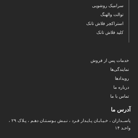
سرامیک روشویی
توالت والهنگ
استراکچر فلاش تانک
کلید فلاش تانک
خدمات پس از فروش
نمایندگی‌ها
رویدادها
درباره ما
تماس با ما
آدرس ما
پاســداران ، خـیـابـان پـایـدار فـرد ، نـبـش بـوسـتـان دهـم ، پـلاک ۲۹ ،
واحـد ۱۴