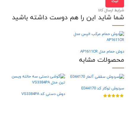
شرایط ارسال کالا
شما شاید این را هم دوست داشته باشید
دوش حمام مدل AP1611CR
محصولات مشابه
سردوش توکار کد E044170
دوش دستی کد VS3384PA