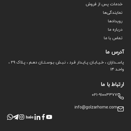
خدمات پس از فروش
نمایندگی‌ها
رویدادها
درباره ما
تماس با ما
آدرس ما
پاســداران ، خـیـابـان پـایـدار فـرد ، نـبـش بـوسـتـان دهـم ، پـلاک ۲۹ ،
واحـد ۱۴
ارتباط با ما
۰۲۱-۹۱۰۰۳۳۷۷
info@golzarhome.com
bale