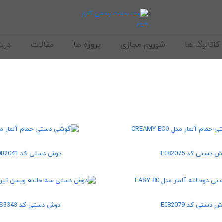
کاتالوگ ها
شوروم مجازی
پروژه ها
مقالات
دربا
 دستی کد E082075
دوش دستی کد E082041
 دستی کد E082079
دوش دستی کد VS3343