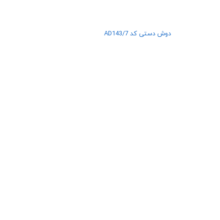
دوش دستی کد AD143/7