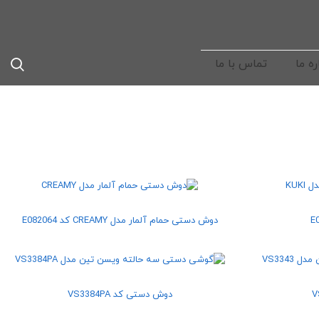
ره ما
تماس با ما
دوش دستی حمام آلمار مدل CREAMY کد E082064
دوش دستی کد VS3384PA