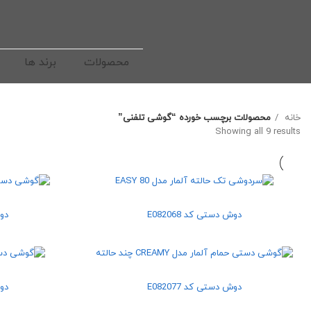
محصولات
برند ها
خانه
محصولات برچسب خورده “گوشی تلفنی”
Sorted by latest
Showing all 9 results
دوش دستی کد E082068
دوش
دوش دستی کد E082077
دوش