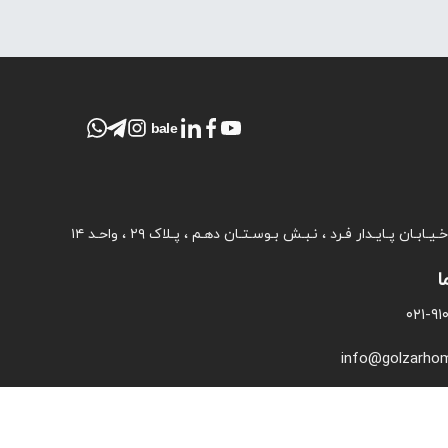
bale
ـابـان پـایـدار فـرد ، نـبـش بـوسـتـان دهـم ، پـلاک ۲۹ ، واحـد ۱۴
ا
۰۲۱-۹
info@golzarho