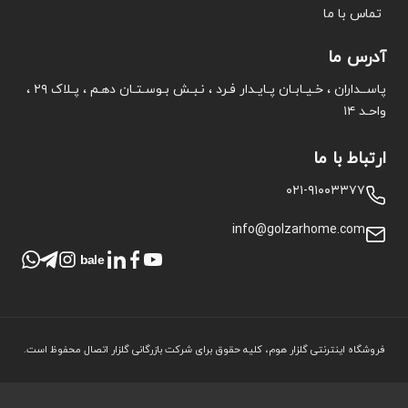
تماس با ما
آدرس ما
پاســداران ، خـیـابـان پـایـدار فـرد ، نـبـش بـوسـتـان دهـم ، پـلاک ۲۹ ،
واحـد ۱۴
ارتباط با ما
۰۲۱-۹۱۰۰۳۳۷۷
info@golzarhome.com
bale
فروشگاه اینترنتی گلزار هوم، کلیه حقوق برای شرکت بازرگانی گلزار اتصال محفوظ است.