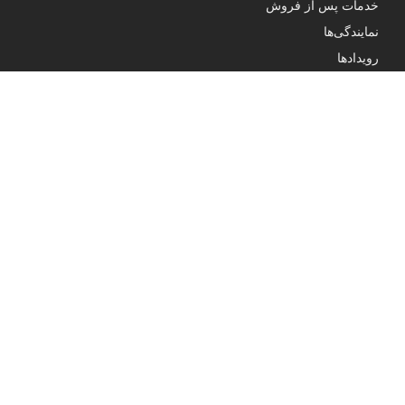
خدمات پس از فروش
نمایندگی‌ها
رویدادها
درباره ما
تماس با ما
آدرس ما
پاســداران ، خـیـابـان پـایـدار فـرد ، نـبـش بـوسـتـان دهـم ، پـلاک ۲۹ ،
واحـد ۱۴
ارتباط با ما
۰۲۱-۹۱۰۰۳۳۷۷
info@golzarhome.com
bale