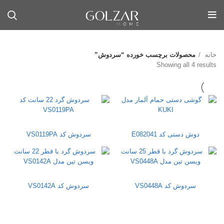
خانه
محصولات برچسب خورده “سردوش”
Sorted by latest
Showing all 4 results
دوش دستی کد E082041
سردوش کد VS0119PA
سردوش کد VS0448A
سردوش کد VS0142A