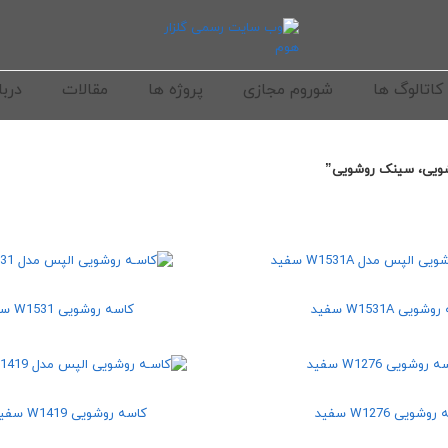
کاتالوگ ها
شوروم مجازی
پروژه ها
مقالات
دربا
ویی، سینک روشویی”
ویی W1531A سفید
کاسه روشویی W1531 سفید
وشویی W1276 سفید
کاسه روشویی W1419 سفید مات