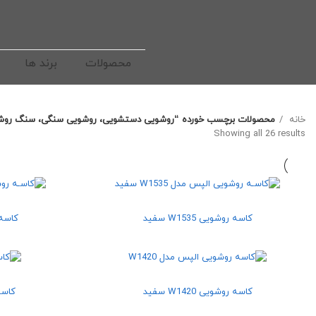
محصولات
برند ها
خانه
محصولات برچسب خورده “روشویی دستشویی، روشویی سنگی، سنگ روش
Sorted by latest
Showing all 26 results
کاسه روشویی W1535 سفید
کاسه روش
کاسه روشویی W1420 سفید
کاسه ر