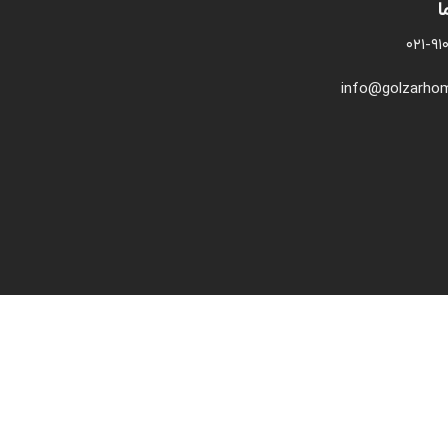
ا
۰۲۱-۹
info@golzarho
.