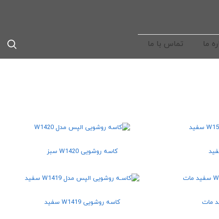
ره ما
تماس با ما
کاسه روشویی W1420 سبز
کاسه روشویی W1419 سفید