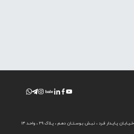
bale
ـابـان پـایـدار فـرد ، نـبـش بـوسـتـان دهـم ، پـلاک ۲۹ ، واحـد ۱۴