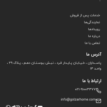
خدمات پس از فروش
نمایندگی‌ها
رویدادها
درباره ما
تماس با ما
آدرس ما
پاســداران ، خـیـابـان پـایـدار فـرد ، نـبـش بـوسـتـان دهـم ، پـلاک ۲۹ ،
واحـد ۱۴
ارتباط با ما
۰۲۱-۹۱۰۰۳۳۷۷
info@golzarhome.com